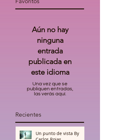
Favoritos
Aún no hay
ninguna
entrada
publicada en
este idioma
Una vez que se
publiquen entradas,
las verás aquí.
Recientes
Un punto de vista By
Carlos Rojas