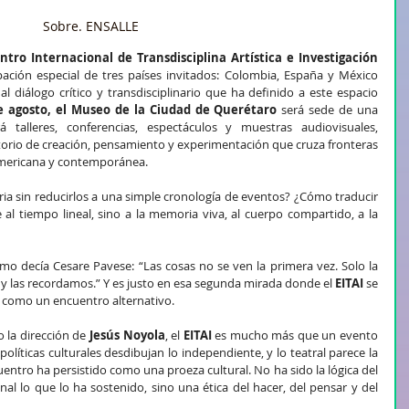
Sobre. ENSALLE
ntro Internacional de Transdisciplina Artística e Investigación
ipación especial de tres países invitados: Colombia, España y México 
 diálogo crítico y transdisciplinario que ha definido a este espacio 
de agosto, el Museo de la Ciudad de Querétaro
 será sede de una 
 talleres, conferencias, espectáculos y muestras audiovisuales, 
torio de creación, pensamiento y experimentación que cruza fronteras 
mericana y contemporánea.
ia sin reducirlos a una simple cronología de eventos? ¿Cómo traducir 
al tiempo lineal, sino a la memoria viva, al cuerpo compartido, a la 
o decía Cesare Pavese: “Las cosas no se ven la primera vez. Solo la 
y las recordamos.” Y es justo en esa segunda mirada donde el 
EITAI
 se 
o como un encuentro alternativo.
la dirección de 
Jesús Noyola
, el
 EITAI
 es mucho más que un evento 
líticas culturales desdibujan lo independiente, y lo teatral parece la 
entro ha persistido como una proeza cultural. No ha sido la lógica del 
nal lo que lo ha sostenido, sino una ética del hacer, del pensar y del 