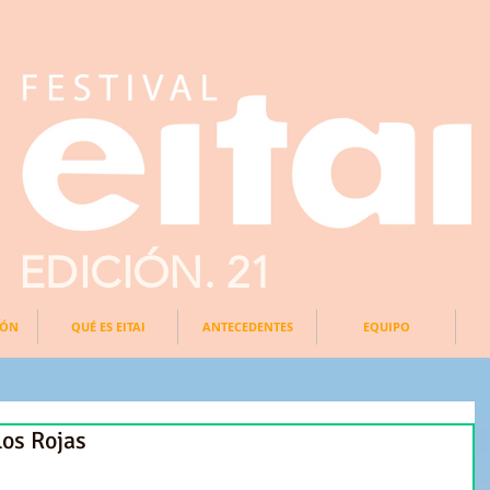
EDICIÓN. 21
IÓN
QUÉ ES EITAI
ANTECEDENTES
EQUIPO
los Rojas