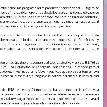
 actúa como un programador y productor convencional. Su figura se 
ínculos improbables, operando desde los márgenes donde el teatro se 
amiento. Su curaduría es imponente: convoca en lugar de contratar, 
facer expectativas, abre preguntas en lugar de imponer respuestas. El 
gitimaciones académicas: gira en torno a urgencias.
 ha consolidado como un territorio simbólico, ético y político donde 
ternativas, híbridas, comunitarias, rituales, performáticas y 
tro no busca consagrarse ni institucionalizarse; busca, más bien, 
rmeable. La representación cede paso a la fricción; la forma se 
ogramación, sino una comunidad teatral, afectiva y crítica. El 
EITAI
 es 
ico, una plataforma de pedagogía indisciplinada, un espacio para el 
readores, investigadores, críticos y públicos que no se conforman con 
escena, el contexto, el lenguaje, la política del cuerpo, la sensibilidad 
 del 
EITAI 
en estos últimos años, ha sido integrar la crítica y la 
del proceso artístico, no como adornos intelectuales. Aquí pensar no 
 vital. Investigar no es sólo teoretizar, sino crear condiciones para el 
. La enseñanza no repite fórmulas: habilita lo desconocido. 