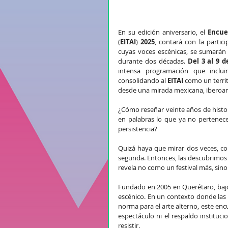
En su edición aniversario, el 
Encue
(
EITAI
) 
2025
, contará con la partic
cuyas voces escénicas, se sumarán al
durante dos décadas. 
Del 3 al 9 
intensa programación que incluirá
consolidando al 
EITAI 
como un terri
desde una mirada mexicana, iberoa
¿Cómo reseñar veinte años de histor
en palabras lo que ya no pertenece 
persistencia? 
Quizá haya que mirar dos veces, com
segunda. Entonces, las descubrimos 
revela no como un festival más, sin
Fundado en 2005 en Querétaro, bajo 
escénico. En un contexto donde las po
norma para el arte alterno, este encu
espectáculo ni el respaldo institucio
resistir.