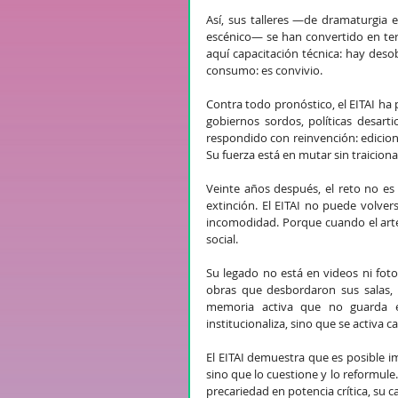
Así, sus talleres —de dramaturgia 
escénico— se han convertido en terri
aquí capacitación técnica: hay deso
consumo: es convivio.
Contra todo pronóstico, el EITAI ha pe
gobiernos sordos, políticas desarti
respondido con reinvención: edicione
Su fuerza está en mutar sin traiciona
Veinte años después, el reto no es
extinción. El EITAI no puede volver
incomodidad. Porque cuando el arte
social.
Su legado no está en videos ni fotog
obras que desbordaron sus salas, e
memoria activa que no guarda e
institucionaliza, sino que se activa 
El EITAI demuestra que es posible im
sino que lo cuestione y lo reformule
precariedad en potencia crítica, su