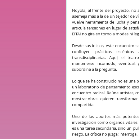
Noyola, al frente del proyecto, no
asemeja más a la de un tejedor de v
vuelve herramienta de lucha y pens
articula tensiones en lugar de satis
EITAI no gira en torno a modas ni le
Desde sus inicios, este encuentro se
confluyen prácticas escénicas al
transdisciplinarias. Aquí, el tea
mantenerse incómodo, eventual, pe
subordina a la pregunta.
Lo que se ha construido no es una pr
un laboratorio de pensamiento escén
encuentro radical. Reúne artistas, c
mostrar obras: quieren transformar la 
compartida.
Uno de los aportes más potentes
investigación como órganos vitales 
es una tarea secundaria, sino un pulso
riesgo. La crítica no juzga: interroga