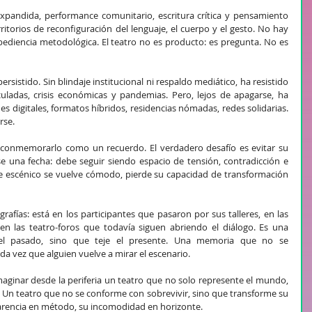
expandida, performance comunitario, escritura crítica y pensamiento 
torios de reconfiguración del lenguaje, el cuerpo y el gesto. No hay 
bediencia metodológica. El teatro no es producto: es pregunta. No es 
rsistido. Sin blindaje institucional ni respaldo mediático, ha resistido 
culadas, crisis económicas y pandemias. Pero, lejos de apagarse, ha 
s digitales, formatos híbridos, residencias nómadas, redes solidarias. 
rse.
 conmemorarlo como un recuerdo. El verdadero desafío es evitar su 
se una fecha: debe seguir siendo espacio de tensión, contradicción e 
 escénico se vuelve cómodo, pierde su capacidad de transformación 
rafías: está en los participantes que pasaron por sus talleres, en las 
n las teatro-foros que todavía siguen abriendo el diálogo. Es una 
l pasado, sino que teje el presente. Una memoria que no se 
cada vez que alguien vuelve a mirar el escenario.
aginar desde la periferia un teatro que no solo represente el mundo, 
. Un teatro que no se conforme con sobrevivir, sino que transforme su 
 carencia en método, su incomodidad en horizonte.