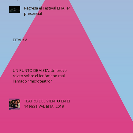
Regresa el Festival EITAI en
presencial
EITAI XV
UN PUNTO DE VISTA. Un breve
relato sobre el fenómeno mal
llamado "microteatro"
TEATRO DEL VIENTO EN EL
14 FESTIVAL EITAI 2019