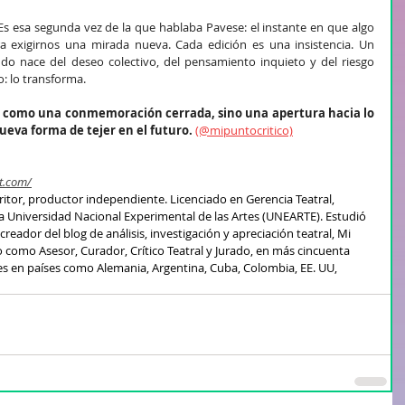
. Es esa segunda vez de la que hablaba Pavese: el instante en que algo 
ra exigirnos una mirada nueva. Cada edición es una insistencia. Un 
ndo nace del deseo colectivo, del pensamiento inquieto y del riesgo 
o: lo transforma.
No como una conmemoración cerrada, sino una apertura hacia lo 
ueva forma de tejer en el futuro.
(@mipuntocritico)
t.com/
scritor, productor independiente. Licenciado en Gerencia Teatral, 
 Universidad Nacional Experimental de las Artes (UNEARTE). Estudió 
reador del blog de análisis, investigación y apreciación teatral, Mi 
o como Asesor, Curador, Crítico Teatral y Jurado, en más cincuenta 
les en países como Alemania, Argentina, Cuba, Colombia, EE. UU, 