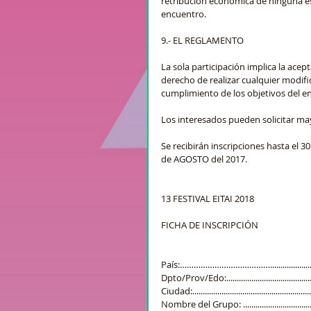
retribución económica de ninguna esp
encuentro.   
9.- EL REGLAMENTO
La sola participación implica la ace
derecho de realizar cualquier modific
cumplimiento de los objetivos del en
Los interesados pueden solicitar may
Se recibirán inscripciones hasta el 3
de AGOSTO del 2017.
13 FESTIVAL EITAI 2018
FICHA DE INSCRIPCIÓN
País:…………………………………...................................
Dpto/Prov/Edo:.................................................
Ciudad:............................................................
Nombre del Grupo: ...........................................