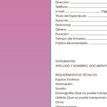
Dirección: ........................................................
Teléfono: .........................................................
e-mail: ....................................
Título del Espectáculo: .....................................
Autor/es: .........................................................
Director(a): .....................................................
Género: ...........................................................
Duración: ........................................................
Tiempo: (de Armado)...............................
Público Recomendado: ... ..................................
INTEGRANTES
APELLIDO Y NOMBRES, DOCUMENTO (T
REQUERIMIENTOS TÉCNICOS
Espacio Escénico:
Iluminación:
Sonido:
Escenografía: (Que no pueda transpo
Utilería: (Que no pueda transportar)
Otros:
Observaciones:.................................................