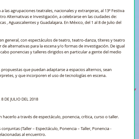
 las agrupaciones teatrales, nacionales y extranjeras, al 13º Festiva 
ro Alternativas e Investigación, a celebrarse en las ciudades de: 
s , Aguascalientes y Guadalajara. En México, del 1 al 8 de Julio del 
 en general, con espectáculos de teatro, teatro-danza, títeres y teatro 
 de alternativas para la escena y/o formas de investigación. De igual 
cabo ponencias y talleres dirigidos en particular a gente del medio 
as propuestas que puedan adaptarse a espacios alternos, sean 
érpretes, y que incorporen el uso de tecnologías en escena.
 
 8 DE JULIO DEL 2018
 hacerlo a través de espectáculo, ponencia, crítica, curso o taller.
conjuntas (Taller – Espectáculo, Ponencia – Taller, Ponencia - 
elacionadas al encuentro.  