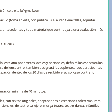
ectrónico a eitaik@gmail.com
culo (toma abierta, con público. Si el audio tiene fallas, adjuntar 
tos, antecedentes y todo material que contribuya a una evaluación más 
O DE 2017
este año por artistas locales y nacionales, definirá los espectáculos 
ra del encuentro, también designará los suplentes.  Los participantes 
pación dentro de los 20 días de recibido el aviso, caso contrario 
duración mínima de 40 minutos.
es, con textos originales, adaptaciones o creaciones colectivas. Para 
ionales, de teatro callejero, murga-teatro, teatro-danza, infantiles 