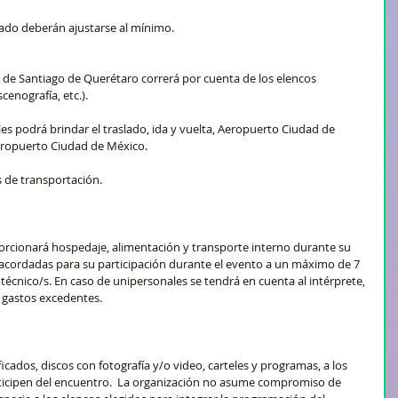
do deberán ajustarse al mínimo.  
ad de Santiago de Querétaro correrá por cuenta de los elencos 
scenografía, etc.).
 les podrá brindar el traslado, ida y vuelta, Aeropuerto Ciudad de 
eropuerto Ciudad de México.
 de transportación.    
orcionará hospedaje, alimentación y transporte interno durante su 
s acordadas para su participación durante el evento a un máximo de 7 
técnico/s. En caso de unipersonales se tendrá en cuenta al intérprete, 
 gastos excedentes.   
ficados, discos con fotografía y/o video, carteles y programas, a los 
ticipen del encuentro.  La organización no asume compromiso de 