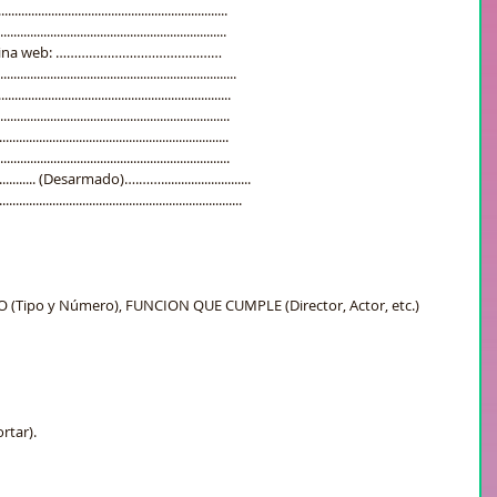
................................................................
................................................................
............. Página web: ………………………………………
.............................................................
.................................................................
.................................................................
.................................................................
.................................................................
.......... (Desarmado)….……...........................
............................................................
ipo y Número), FUNCION QUE CUMPLE (Director, Actor, etc.)
rtar).
.....................................................