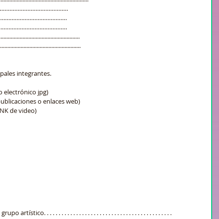
……………………………………….
……………………………………
………………………………….
......................................................
.......................................................
pales integrantes.
 electrónico jpg)
publicaciones o enlaces web)
INK de video)
o. . . . . . . . . . . . . . . . . . . . . . . . . . . . . . . . . . . . . . . . . . . . 