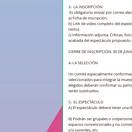
3.- LA INSCRIPCIÓN
 Es obligatorio enviar por correo el
a) Ficha de inscripción.
b) Link de video completo del espectá
texto). 
c) Información adjunta. Críticas, fo
acabada del espectáculo propuesto.
CIERRE DE INSCRIPCIÓN: 30 DE JUNI
4.-LA SELECCIÓN
Un comité especialmente conformado, 
seleccionados para integrar la muest
elegidos deberán confirmar su partici
serán sustituidos.  
5.- EL ESPECTÁCULO
A) El espectáculo deberá tener una 
B) Podrán ser grupales o unipersonal
espacios convencionales y no convenc
y/o juveniles, etc.