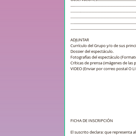
....…………………………………………………
……….………………………………………………
…………………………………………………………
….....................................................................
........................................................................
ADJUNTAR
Currículo del Grupo y/o de sus princi
Dossier del espectáculo.
Fotografías del espectáculo (Formato
Críticas de prensa (imágenes de las 
VIDEO (Enviar por correo postal O L
FICHA DE INSCRIPCIÓN
El suscrito declara: que representa al grupo artístic