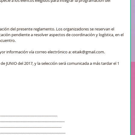
ecie a los elencos elegidos para integrar la programación del 
ptación del presente reglamento. Los organizadores se reservan el 
ación pendiente a resolver aspectos de coordinación y logística, en el 
cuentro.  
or información vía correo electrónico a: eitaik@gmail.com.
0 de JUNIO del 2017, y la selección será comunicada a más tardar el 1 
................................................ 
...............................................................
.................................................................
..............................................................